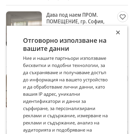
Дава под наем ПРОМ.
ПОМЕЩЕНИЕ, гр. София,
Хладилника
×
4 500 €
Отговорно използване на
8 801,24 лв
вашите данни
Цената е без ДДС
Ние и нашите партньори използваме
гр. София, Хладилника, 21 юли
бисквитки и подобни технологии, за
да съхраняваме и получаваме достъп
Продава 3-СТАЕН, гр.
до информация на вашето устройство
София, Център
и да обработваме лични данни, като
659 000 €
вашия IP адрес, уникални
1 288 891,97 лв
идентификатори и данни за
Не се начислява ДДС
сърфиране, за персонализирани
гр. София, Център, 20 юли
реклами и съдържание, измерване на
реклами и съдържание, анализ на
аудиторията и подобряване на
Продава 4-СТАЕН, гр.