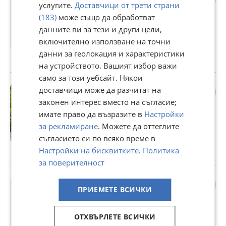
услугите.
Доставчици от трети страни
София, Център
(183)
може също да обработват
659 000 €
данните ви за тези и други цели,
1 288 891,97 лв
включително използване на точни
Не се начислява ДДС
данни за геолокация и характеристики
гр. София, Център, 20 юли
на устройството. Вашият избор важи
само за този уебсайт. Някои
Продава ХОТЕЛ, гр. Балчик,
доставчици може да разчитат на
област Добрич
законен интерес вместо на съгласие;
445 000 €
имате право да възразите в
Настройки
870 344,35 лв
за рекламиране
. Можете да оттеглите
съгласието си по всяко време в
Не се начислява ДДС
Настройки на бисквитките
.
Политика
гр. Балчик, Добрич, 18 юли
за поверителност
Продава 4-СТАЕН, гр.
ПРИЕМЕТЕ ВСИЧКИ
София, Люлин 4
209 000 €
ОТХВЪРЛЕТЕ ВСИЧКИ
408 768,47 лв